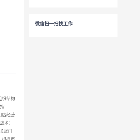
微信扫一扫找工作
组织结构
务指
门店经营
战术；
加盟门
，根据市