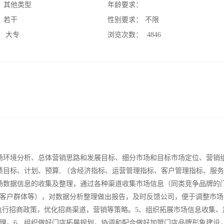
：
其他类型
年龄要求：
：
若干
性别要求：
不限
：
大专
浏览次数：
4846
场环境分析、总体营销思路和发展目标、细分市场和目标市场定位、营销
绩目标、计划、预算, （含经济指标、运营管理指标、客户管理指标、服
场数据信息的收集及整理，通过各种渠道收集市场信息（同类竞争品牌的
客户群体等），对数据分析整理做出报告，及时反馈公司，便于调整市场
并执行招商政策，优化招商渠道，营销等策略。5、组织拓展市场信息收集、
理。6、组织做好门店拓展规划，协调和配合做好加盟门店品牌形象建设